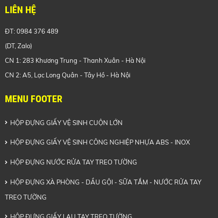
LIÊN HỆ
ĐT: 0984 376 489
(DT, Zalo)
CN 1: 283 Khương Trung - Thanh Xuân - Hà Nội
CN 2: A5, Lạc Long Quân - Tây
Hồ - Hà Nội
MENU FOOTER
HỘP ĐỰNG GIẤY VỆ SINH CUỘN LỚN
HỘP ĐỰNG GIẤY VỆ SINH CÔNG NGHIỆP NHỰA ABS - INOX
HỘP ĐỰNG NƯỚC RỬA TAY TREO TƯỜNG
HỘP ĐỰNG XÀ PHÒNG - DẦU GỘI - SỮA TẮM - NƯỚC RỬA TAY
TREO TƯỜNG
HỘP ĐỰNG GIẤY LAU TAY TREO TƯỜNG