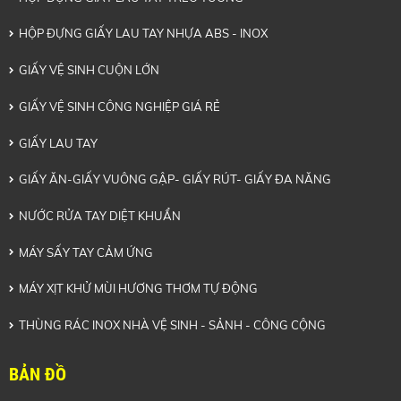
HỘP ĐỰNG GIẤY LAU TAY NHỰA ABS - INOX
GIẤY VỆ SINH CUỘN LỚN
GIẤY VỆ SINH CÔNG NGHIỆP GIÁ RẺ
GIẤY LAU TAY
GIẤY ĂN-GIẤY VUÔNG GẬP- GIẤY RÚT- GIẤY ĐA NĂNG
NƯỚC RỬA TAY DIỆT KHUẨN
MÁY SẤY TAY CẢM ỨNG
MÁY XỊT KHỬ MÙI HƯƠNG THƠM TỰ ĐỘNG
THÙNG RÁC INOX NHÀ VỆ SINH - SẢNH - CÔNG CỘNG
BẢN ĐỒ