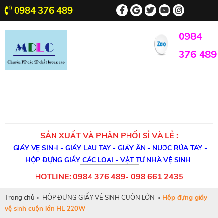
0984 376 489
0984
376 489
SẢN XUẤT VÀ PHÂN PHỐI SỈ VÀ LẺ :
GIẤY VỆ SINH - GIẤY LAU TAY - GIẤY ĂN - NƯỚC RỬA TAY -
HỘP ĐỰNG GIẤY CÁC LOẠI - VẬT TƯ NHÀ VỆ SINH
HOTLINE: 0984 376 489- 098 661 2435
Trang chủ
»
HỘP ĐỰNG GIẤY VỆ SINH CUỘN LỚN
»
Hộp đựng giấy
vệ sinh cuộn lớn HL 220W