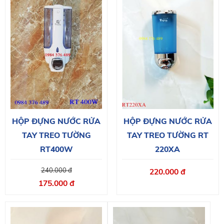
HỘP ĐỰNG NƯỚC RỬA
HỘP ĐỰNG NƯỚC RỬA
TAY TREO TƯỜNG
TAY TREO TƯỜNG RT
RT400W
220XA
240.000 đ
220.000 đ
175.000 đ