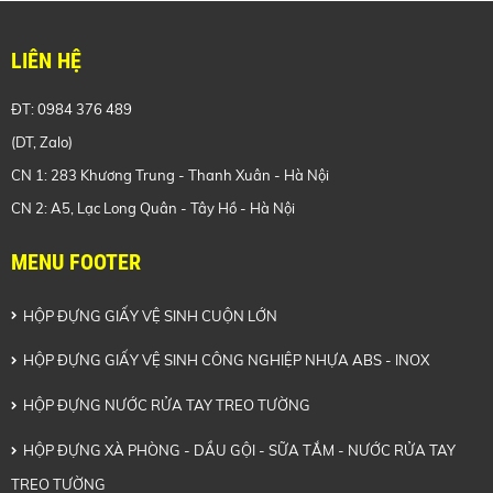
LIÊN HỆ
ĐT: 0984 376 489
(DT, Zalo)
CN 1: 283 Khương Trung - Thanh Xuân - Hà Nội
CN 2: A5, Lạc Long Quân - Tây
Hồ - Hà Nội
MENU FOOTER
HỘP ĐỰNG GIẤY VỆ SINH CUỘN LỚN
HỘP ĐỰNG GIẤY VỆ SINH CÔNG NGHIỆP NHỰA ABS - INOX
HỘP ĐỰNG NƯỚC RỬA TAY TREO TƯỜNG
HỘP ĐỰNG XÀ PHÒNG - DẦU GỘI - SỮA TẮM - NƯỚC RỬA TAY
TREO TƯỜNG