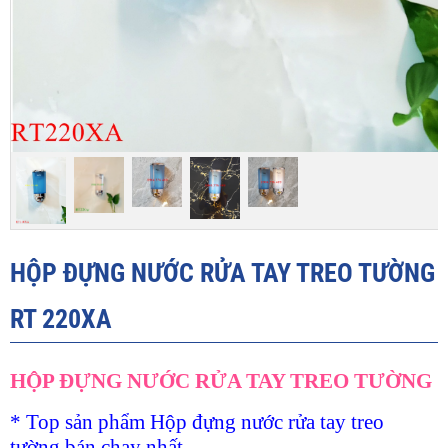
HỘP ĐỰNG NƯỚC RỬA TAY TREO TƯỜNG
RT 220XA
HỘP ĐỰNG NƯỚC RỬA TAY TREO TƯỜNG
* Top sản phẩm Hộp đựng nước rửa tay treo
tường bán chạy nhất