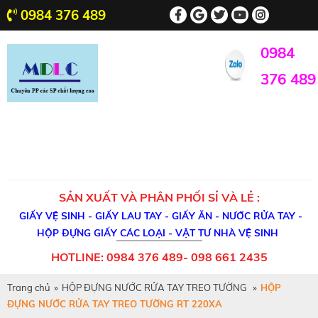
0984 376 489
0984
376 489
SẢN XUẤT VÀ PHÂN PHỐI SỈ VÀ LẺ :
GIẤY VỆ SINH - GIẤY LAU TAY - GIẤY ĂN - NƯỚC RỬA TAY -
HỘP ĐỰNG GIẤY CÁC LOẠI - VẬT TƯ NHÀ VỆ SINH
HOTLINE: 0984 376 489- 098 661 2435
Trang chủ
»
HỘP ĐỰNG NƯỚC RỬA TAY TREO TƯỜNG
»
HỘP
ĐỰNG NƯỚC RỬA TAY TREO TƯỜNG RT 220XA