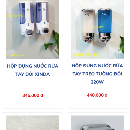
HỘP ĐỰNG NƯỚC RỬA
HỘP ĐỰNG NƯỚC RỬA
TAY TREO TƯỜNG ĐÔI
TAY ĐÔI XINDA
220W
440.000 đ
345.000 đ