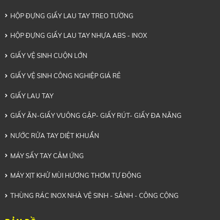
HỘP ĐỰNG GIẤY LAU TAY TREO TƯỜNG
HỘP ĐỰNG GIẤY LAU TAY NHỰA ABS - INOX
GIẤY VỆ SINH CUỘN LỚN
GIẤY VỆ SINH CÔNG NGHIỆP GIÁ RẺ
GIẤY LAU TAY
GIẤY ĂN-GIẤY VUÔNG GẬP- GIẤY RÚT- GIẤY ĐA NĂNG
NƯỚC RỬA TAY DIỆT KHUẨN
MÁY SẤY TAY CẢM ỨNG
MÁY XỊT KHỬ MÙI HƯƠNG THƠM TỰ ĐỘNG
THÙNG RÁC INOX NHÀ VỆ SINH - SẢNH - CÔNG CỘNG